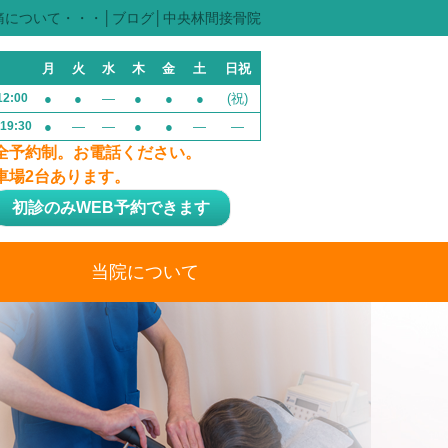
痛について・・・│ブログ│中央林間接骨院
月
火
水
木
金
土
日祝
12:00
●
●
—
●
●
●
(祝)
-19:30
●
—
—
●
●
—
—
全予約制。お電話ください。
車場2台あります。
初診のみWEB予約できます
当院について