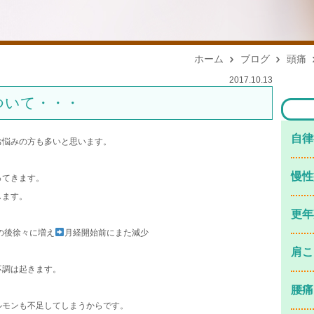
ホーム
ブログ
頭痛
2017.10.13
ついて・・・
⾃律
お悩みの方も多いと思います。
慢性
ってきます。
します。
更年
の後徐々に増え
月経開始前にまた減少
。
肩こ
不調は起きます。
腰痛
ルモンも不足してしまうからです。