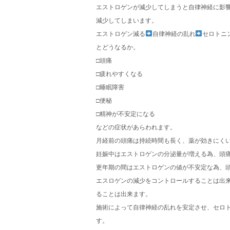
エストロゲンが減少してしまうと自律神経に影
減少してしまいます。
エストロゲン減る
自律神経の乱れ
セロトニ
とどうなるか。
□頭痛
□疲れやすくなる
□睡眠障害
□便秘
□精神が不安定になる
などの症状があらわれます。
月経前の頭痛は持続時間も長く、薬が効きにく
妊娠中はエストロゲンの分泌量が増える為、頭
更年期の間はエストロゲンの値が不安定な為、
エスロゲンの減少をコントロールすることは出
ることは出来ます。
施術によって自律神経の乱れを安定させ、セロ
す。