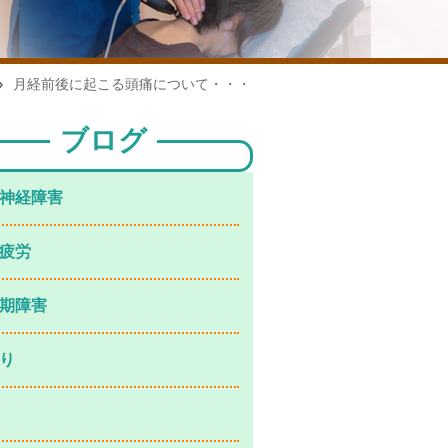
月経前後に起こる頭痛について・・・
ブログ
神経障害
疲労
期障害
り