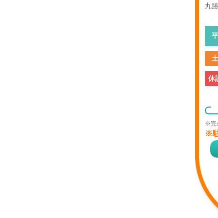
丸勝
休
※完
※