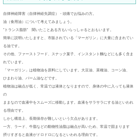
自律神経障害（自律神経失調症）・頭痛でお悩みの方。
油（食用油）について考えてみましょう。
”トランス脂肪” 聞いたことある方もいらっしゃるとおもいます。
簡単に説明いたしますと、市販されている「マーガリン」に大量に含まれてい
る油です。
その他、ファーストフード、スナック菓子、インスタント麵などにも多く含ま
れています。
「マーガリン」は植物油を原料にしています。大豆油、菜種油、コーン油、
ひまわり油、パーム油などです。
植物油は融点が低く、常温では液体となりますので、身体の中に入っても液体
の
ままなので血液中をスムーズに移動します。血液をサラサラにする油といわれ
る理由です。
しかし構造上、長期保存が難しいという欠点があります。
一方、ラード、牛脂などの動物性油脂は融点が高いため、常温で固まります
摂りすぎると血液がドロドロになるといわれる理由です。