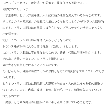
しかし「マーガリン」は常温でも固形で、長期保存も可能です。。
何故なのでしょうか・・・
「水素添加」という方法を使い人工的に油の性質を変えているからなのです。
そしてこの「水素添加」の過程で大量につくられてしまうのが“トランス脂肪”な
のです。トランス脂肪は自然界には存在しないプラスチックの構造にそっくり
な物質です。
では、このトランス脂肪が身体に入るとどうなるので
トランス脂肪が体に入ると体は分解、代謝しようとします、
しかしトランス脂肪は不自然なものなので、分解、代謝に時間がかかります。
その為、大量のビタミン、ミネラルを消耗します。
体に大きな負担をかけることになるのです。
そればかりか、分解の過程でガンの原因となる“活性酸素”も大量につくってしま
うのです。
もう１つトランス脂肪は細胞膜に悪影響を与えます人の体は６０兆個の細胞で
つくられています。内臓、皮膚、血管、髪の毛、全て。細胞が集まってつくら
れたものです。
「健康」とは６０兆個の細胞がイキイキと正常に働いていることです。