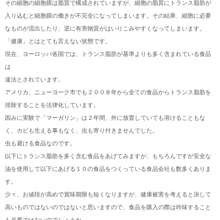
その細胞の細胞膜は脂質で構成されていますが、細胞の脂質にトランス脂肪が
入り込むと細胞膜の働きが不完全になってしまいます。その結果、細胞に必要
なものが流出したり、逆に有害物質がはいりこみやすくなってしまいます。
「健康」とはとても言えない状態です。
現在、ヨーロッパ各国では、トランス脂肪が基準よりも多く含まれている食品
は
違法とされています。
アメリカ、ニューヨーク市でも２００８年から全ての食品からトランス脂肪を
排除することを法律化しています。
因みに実験で「マーガリン」は２年間、外に放置していても溶けることもな
く、カビも生える事もなく、虫も寄り付きませんでした。
虫も避ける食品なのです。
以下にトランス脂肪を多く含む食品をあげてみますが、もちろんですが安全な
油を使用して以下にあげる１０の食品をつくっている食品会社も数多くありま
す。
少々、お値段が高めで賞味期限も短くなりますが、健康被害を考えると決して
高いものではないのではないと思いますので、食品を購入の際は吟味すること