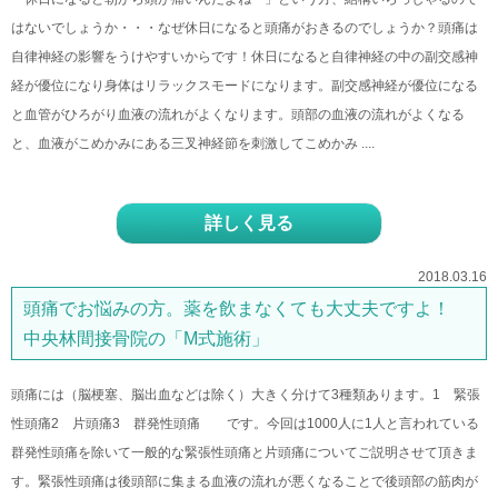
はないでしょうか・・・なぜ休日になると頭痛がおきるのでしょうか？頭痛は
自律神経の影響をうけやすいからです！休日になると自律神経の中の副交感神
経が優位になり身体はリラックスモードになります。副交感神経が優位になる
と血管がひろがり血液の流れがよくなります。頭部の血液の流れがよくなる
と、血液がこめかみにある三叉神経節を刺激してこめかみ ....
詳しく見る
2018.03.16
頭痛でお悩みの方。薬を飲まなくても大丈夫ですよ！
中央林間接骨院の「M式施術」
頭痛には（脳梗塞、脳出血などは除く）大きく分けて3種類あります。1 緊張
性頭痛2 片頭痛3 群発性頭痛 です。今回は1000人に1人と言われている
群発性頭痛を除いて一般的な緊張性頭痛と片頭痛についてご説明させて頂きま
す。緊張性頭痛は後頭部に集まる血液の流れが悪くなることで後頭部の筋肉が