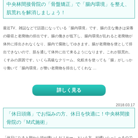
中央林間接骨院の「骨盤矯正」で「腸内環境」を整え、
肌荒れを解消しましょう！
最近TV、雑誌などで話題になっている「腸内環境」です、腸の主な働きは栄養
の吸収と老廃物の排出です。腸の働きが低下し、腸内環境が乱れると老廃物が
体外に排出されなくなり、腸内で腐敗してゆきます。腸が老廃物を便として排
出できないので、肌を通して体外に出て来るようになります。これが肌荒れ、
くすみの原因です。いくら高級なクリーム、化粧水を使っても「腸」がしっか
り働いて「腸内環境」が整い老廃物を排出してくれな ....
詳しく見る
2018.03.17
「休日頭痛」でお悩みの方、休日を快適に！中央林間接
骨院の「M式施術」
「休日になると朝から頭が痛いんだよねー」という方、結構いらっしゃるので