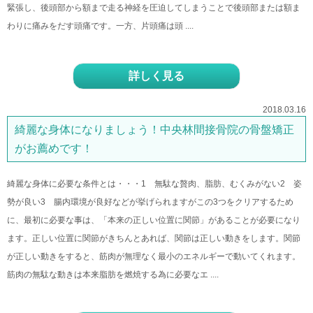
緊張し、後頭部から額まで走る神経を圧迫してしまうことで後頭部または額ま
わりに痛みをだす頭痛です。一方、片頭痛は頭 ....
詳しく見る
2018.03.16
綺麗な身体になりましょう！中央林間接骨院の骨盤矯正
がお薦めです！
綺麗な身体に必要な条件とは・・・1 無駄な贅肉、脂肪、むくみがない2 姿
勢が良い3 腸内環境が良好などが挙げられますがこの3つをクリアするため
に、最初に必要な事は、「本来の正しい位置に関節」があることが必要になり
ます。正しい位置に関節がきちんとあれば、関節は正しい動きをします。関節
が正しい動きをすると、筋肉が無理なく最小のエネルギーで動いてくれます。
筋肉の無駄な動きは本来脂肪を燃焼する為に必要なエ ....