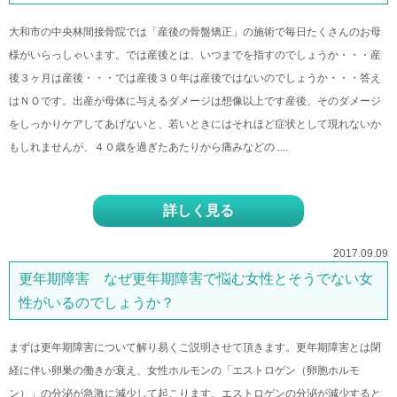
大和市の中央林間接骨院では「産後の骨盤矯正」の施術で毎日たくさんのお母
様がいらっしゃいます。では産後とは、いつまでを指すのでしょうか・・・産
後３ヶ月は産後・・・では産後３０年は産後ではないのでしょうか・・・答え
はＮＯです。出産が母体に与えるダメージは想像以上です産後、そのダメージ
をしっかりケアしてあげないと、若いときにはそれほど症状として現れないか
もしれませんが、４０歳を過ぎたあたりから痛みなどの ....
詳しく見る
2017.09.09
更年期障害 なぜ更年期障害で悩む女性とそうでない女
性がいるのでしょうか？
まずは更年期障害について解り易くご説明させて頂きます。更年期障害とは閉
経に伴い卵巣の働きが衰え、女性ホルモンの「エストロゲン（卵胞ホルモ
ン）」の分泌が急激に減少して起こります。エストロゲンの分泌が減少すると