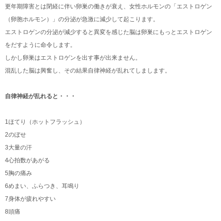
更年期障害とは閉経に伴い卵巣の働きが衰え、女性ホルモンの「エストロゲン
（卵胞ホルモン）」の分泌が急激に減少して起こります。
エストロゲンの分泌が減少すると異変を感じた脳は卵巣にもっとエストロゲン
をだすように命令します。
しかし卵巣はエストロゲンを出す事が出来ません。
混乱した脳は興奮し、その結果自律神経が乱れてしまします。
自律神経が乱れると・・・
1ほてり（ホットフラッシュ）
2のぼせ
3大量の汗
4心拍数があがる
5胸の痛み
6めまい、ふらつき、耳鳴り
7身体が疲れやすい
8頭痛