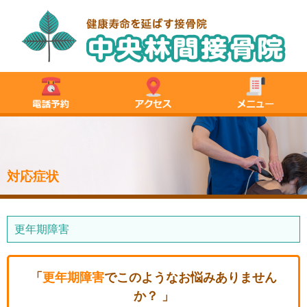
対応症状
更年期障害
「
更年期障害
でこのようなお悩みありません
か？ 」