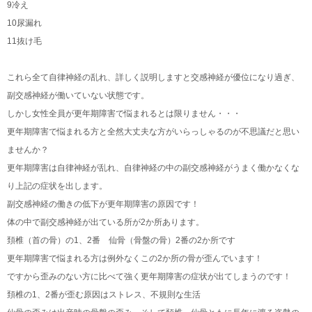
9冷え
10尿漏れ
11抜け毛
これら全て自律神経の乱れ、詳しく説明しますと交感神経が優位になり過ぎ、
副交感神経が働いていない状態です。
しかし女性全員が更年期障害で悩まれるとは限りません・・・
更年期障害で悩まれる方と全然大丈夫な方がいらっしゃるのが不思議だと思い
ませんか？
更年期障害は自律神経が乱れ、自律神経の中の副交感神経がうまく働かなくな
り上記の症状を出します。
副交感神経の働きの低下が更年期障害の原因です！
体の中で副交感神経が出ている所が2か所あります。
頚椎（首の骨）の1、2番 仙骨（骨盤の骨）2番の2か所です
更年期障害で悩まれる方は例外なくこの2か所の骨が歪んでいます！
ですから歪みのない方に比べて強く更年期障害の症状が出てしまうのです！
頚椎の1、2番が歪む原因はストレス、不規則な生活