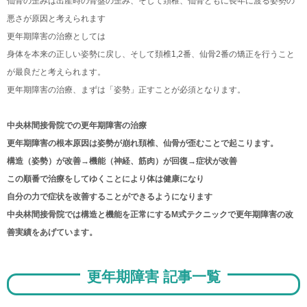
仙骨の歪みは出産時の骨盤の歪み、そして頚椎、仙骨ともに長年に渡る姿勢の
悪さが原因と考えられます
更年期障害の治療としては
身体を本来の正しい姿勢に戻し、そして頚椎1,2番、仙骨2番の矯正を行うこと
が最良だと考えられます。
更年期障害の治療、まずは「姿勢」正すことが必須となります。
中央林間接骨院での更年期障害の治療
更年期障害の根本原因は姿勢が崩れ頚椎、仙骨が歪むことで起こります。
構造（姿勢）が改善→機能（神経、筋肉）が回復→症状が改善
この順番で治療をしてゆくことにより体は健康になり
自分の力で症状を改善することができるようになります
中央林間接骨院では構造と機能を正常にするM式テクニックで更年期障害の改
善実績をあげています。
更年期障害 記事一覧