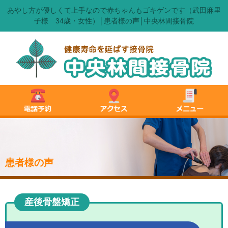
あやし方が優しくて上手なので赤ちゃんもゴキゲンです（武田麻里
子様 34歳・女性）│患者様の声│中央林間接骨院
患者様の声
産後骨盤矯正