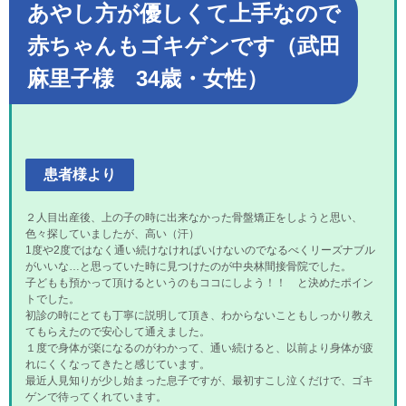
あやし方が優しくて上手なので
赤ちゃんもゴキゲンです（武田
麻里子様 34歳・女性）
患者様より
２人目出産後、上の子の時に出来なかった骨盤矯正をしようと思い、
色々探していましたが、高い（汗）
1度や2度ではなく通い続けなければいけないのでなるべくリーズナブル
がいいな…と思っていた時に見つけたのが中央林間接骨院でした。
子どもも預かって頂けるというのもココにしよう！！ と決めたポイン
トでした。
初診の時にとても丁寧に説明して頂き、わからないこともしっかり教え
てもらえたので安心して通えました。
１度で身体が楽になるのがわかって、通い続けると、以前より身体が疲
れにくくなってきたと感じています。
最近人見知りが少し始まった息子ですが、最初すこし泣くだけで、ゴキ
ゲンで待ってくれています。