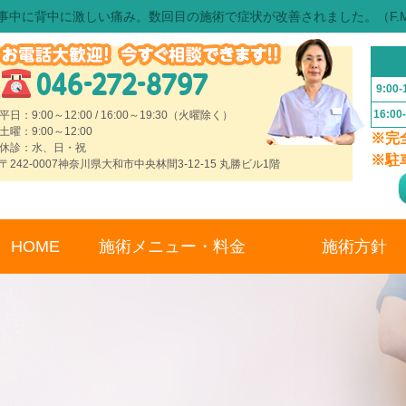
事中に背中に激しい痛み。数回目の施術で症状が改善されました。（F.
9:00-
16:00
平日：9:00～12:00 / 16:00～19:30（火曜除く）
土曜：9:00～12:00
※完
休診：水、日・祝
※駐
〒242-0007神奈川県大和市中央林間3-12-15 丸勝ビル1階
HOME
施術メニュー・料金
施術方針