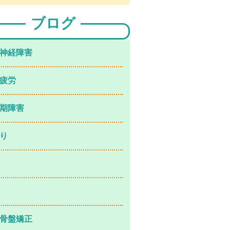
ブログ
神経障害
疲労
期障害
り
骨盤矯正