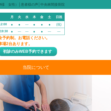
M様 女性）│患者様の声│中央林間接骨院
月
火
水
木
金
土
日祝
12:00
●
●
—
●
●
●
(祝)
-19:30
●
—
—
●
●
—
—
全予約制。お電話ください。
車場2台あります。
初診のみWEB予約できます
当院について