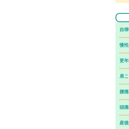
⾃律
慢性
更年
肩こ
腰痛
頭痛
産後