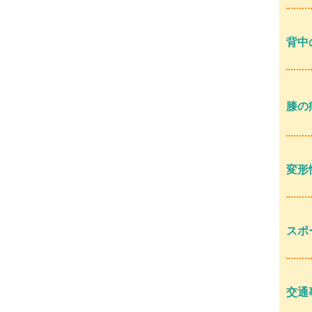
背中
膝の
変形
スポ
交通