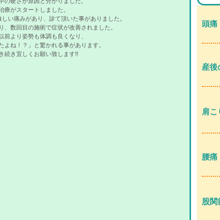
中の硬さが原因と分かりました。
治療がスタートしました。
激しい痛みがあり、診て頂いた事がありました。
頭痛
り、数回目の施術で症状が改善されました。
以前より姿勢も体調も良くなり、
たよね！？」と驚かれる事があります。
続き宜しくお願い致します!!
産後
肩こ
腰痛
股関