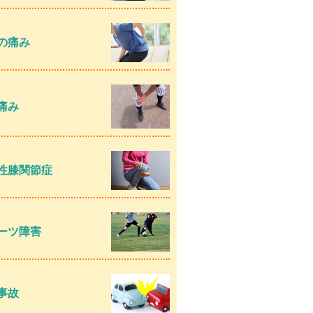
の痛み
痛み
性膝関節症
ーツ障害
事故