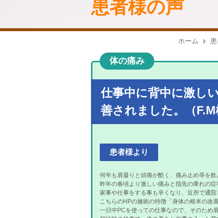
患者様の声
ホーム
患
体の痛み
仕事中に背中に激し
善されました。（F.
患者様より
何年も肩凝りと頭痛が酷く、痛み止め等を飲
昨年の春頃より激しい痛みと指先の痺れの症
家事や仕事をする事も辛くなり、近所で通院
こちらのHPの施術の特徴「身体の根本の改
一日中PCを使っての仕事なので、そのため