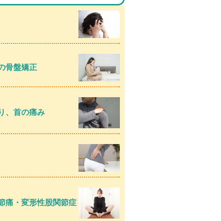
の骨盤矯正
り、首の痛み
節痛・変形性股関節症