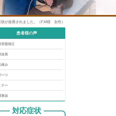
状が改善されました。（F.M様 女性）
患者様の声
後骨盤矯正
勢改善
の痛み
ポーツ
ミナー
通事故
対応症状