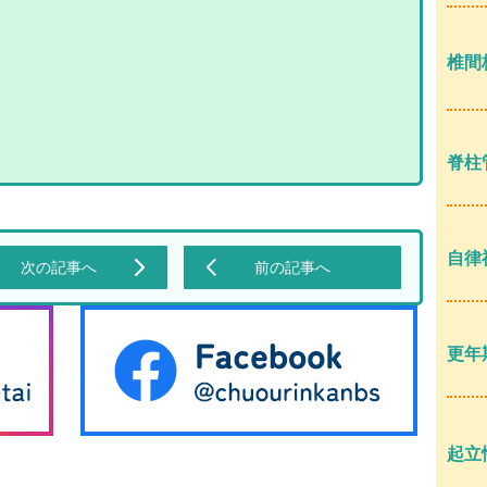
椎間
脊柱
自律
次の記事へ
前の記事へ
更年
起立