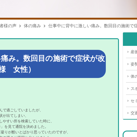
者様の声
体の痛み
仕事中に背中に激しい痛み。数回目の施術で症
産
い痛み。数回目の施術で症状が改
姿
M様 女性）
体
ス
セ
んで過ごしていましたが、
交
状が出てしまい、
しやすい所を検索していた時に、
善」を見て通院を決めました。
肩凝りが酷いとばかり思っていたのですが、