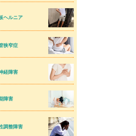
板ヘルニア
管狭窄症
神経障害
期障害
性調整障害