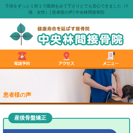
子供をずっと１対１で面倒をみて下さりとても安心できました（Y
様 女性）│患者様の声│中央林間接骨院
患者様の声
産後骨盤矯正