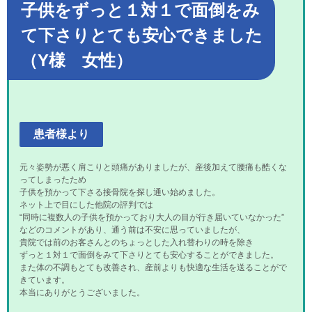
子供をずっと１対１で面倒をみ
て下さりとても安心できました
（Y様 女性）
患者様より
元々姿勢が悪く肩こりと頭痛がありましたが、産後加えて腰痛も酷くな
ってしまったため
子供を預かって下さる接骨院を探し通い始めました。
ネット上で目にした他院の評判では
“同時に複数人の子供を預かっており大人の目が行き届いていなかった”
などのコメントがあり、通う前は不安に思っていましたが、
貴院では前のお客さんとのちょっとした入れ替わりの時を除き
ずっと１対１で面倒をみて下さりとても安心することができました。
また体の不調もとても改善され、産前よりも快適な生活を送ることがで
きています。
本当にありがとうございました。